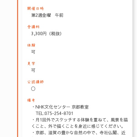
開催日時
第2週金曜 午前
受講料
3,300円（税抜）
体験
可
見学
可
公認講師
〇
備考
・NHK文化センター 京都教室
TEL:075-254-8701
・月1回外でスケッチする体験を重ねて、風景を描
くこと、外で描くことを身近に感じてください。
・京都、滋賀の豊かな自然の中で、寺社仏閣、近