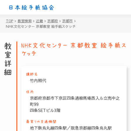
日本絵手紙協会
TOP
>
教室検索
>
近畿
>
京都府
>
京都市
>
NHK文化センター 京都教室 絵手紙スケッチ
教室詳細
NHK文化センター 京都教室 絵手紙ス
ケッチ
講師名
竹内照代
住所
京都府京都市下京区四条通柳馬場西入ル立売中之
町99
四条SETビル3階
最寄りの交通機関
地下鉄烏丸線四条駅／阪急京都線四条烏丸駅