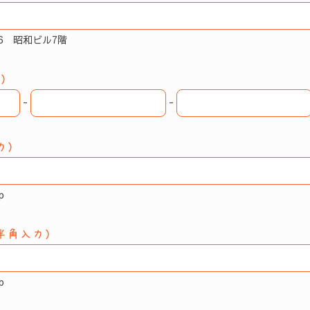
-6 昭和ビル7階
）
-
-
力）
p
半角入力）
p