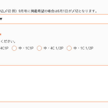
申込〆切
例）9月号に掲載希望の場合は6月1日が〆切となります。
＊
てください。
4C1P
中・1C1P
中・4C 1/2P
中・1C 1/2P