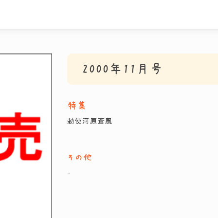
2000年11月号
特集
勅使河原蒼風
その他
-