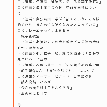
○＜連載＞伊藤滋 漢時代の美「武梁祠画像石X」
○＜連載＞海上雅臣の心眼「惜命版画巻につい
て」
○＜連載＞富弘詩画に学ぶ「描くということを始
めてから、ほんの少し強くなれたと思っている」
○＜リレーエッセイ＞木もれ日
○絵手紙教室
・＜連載＞小池邦夫の絵手紙教室／自分流の手紙
を作りたかった
・＜連載＞中井桂子 絵手紙の勉強法は「自分で
見つける」が基本
・＜連載＞松尾ちゑ子 すごいな絵手紙の真骨頂
・絵手紙Q＆A 「実物を見てかく」について
○＜連載＞アーサー・ビナード「日本語の鼻」
○読者投稿 ひろば
・今月の絵手紙「色をおくろう」
・母の日によせて
等