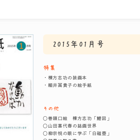
2015年01月号
特集
・棟方志功の装画本
・細井冨貴子の絵手紙
その他
〇巻頭口絵 棟方志功「鯉図」
〇山田喜代春の誌画世界
〇柳宗悦の眼に学ぶ「白磁壺」