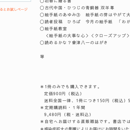
〇初春に贈る書
〇古代中国・ひつじの青銅器 双羊尊
するとお試しページ
〇絵手紙のあゆみ③ 絵手紙の芽はやがて
〇読者投稿 ひろば 今月の絵手紙 「わ
〇絵手紙教室
＜絵手紙の大事な心＞＜クローズアップ
〇読めるかな？會津八一のはがき
等
＊1冊のみでも購入できます。
定価900円（税込）
送料全国一律、1冊につき150円（税込）
＊定期購読料・１年間
9,480円（税・送料込）
＊自宅へお届けする直販雑誌です。書店で
＊感染症拡大の影響によりお届けにお時間をいた