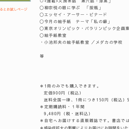
○<連載>文房茶話 第六話「漆黒」
〇柳宗悦の眼に学ぶ 「按瓶」
するとお試しページ
〇エッセイ・アーサー・ビナード
〇今月の絵手紙 テーマ「私の癖」
〇東京オリンピック・パラリンピック企画
〇絵手紙教室
・小池邦夫の絵手紙教室 ／メダカの学校
等
＊1冊のみでも購入できます。
定価900円（税込）
送料全国一律、1冊につき150円（税込）
＊定期購読料・１年間
9,480円（税・送料込）
＊自宅へお届けする直販雑誌です。書店で
＊感染症拡大の影響によりお届けにお時間をいた