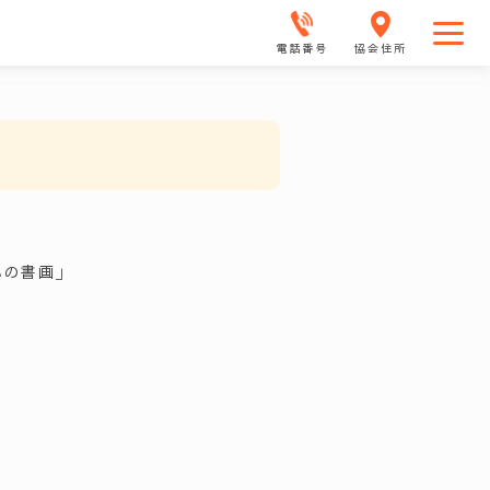
電話番号
協会住所
心の書画」