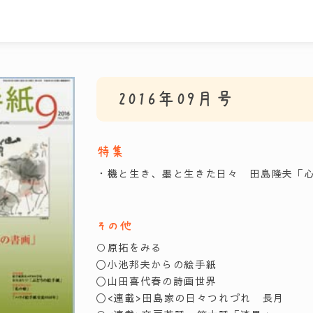
2016年09月号
特集
・機と生き、墨と生きた日々 田島隆夫「
その他
○原拓をみる
〇小池邦夫からの絵手紙
〇山田喜代春の詩画世界
〇<連載>田島家の日々つれづれ 長月