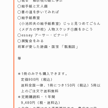
〇視る 柳宗悦の眼に学ぶ
〇絵手紙と文人画
〇書の道を歩いてみれば
〇絵手紙教室
〈小池邦夫の絵手紙教室〉じっと見つめてごらん
〈メダカの学校〉人物スケッチ①顔をかこう
〇essay アーサー・ビナード
〇展覧会をみる
将軍が愛した詩画・国宝 「瓢鮎図」
等
＊1冊のみでも購入できます。
定価900円（税込）
送料全国一律、1冊につき150円（税込）5冊以
上のご注文で送料無料
＊定期購読料・１年間
9,480円（税・送料込）