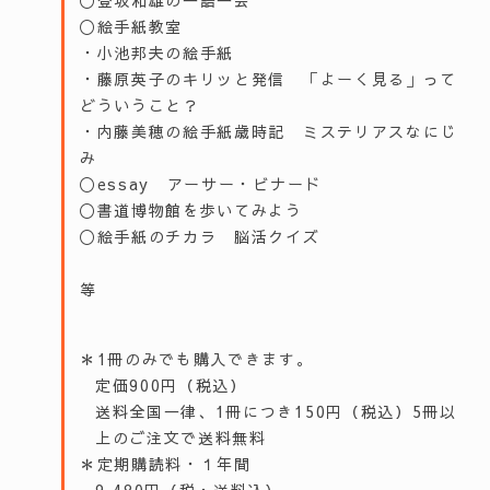
〇絵手紙教室
・小池邦夫の絵手紙
・藤原英子のキリッと発信 「よーく見る」って
どういうこと？
・内藤美穂の絵手紙歳時記 ミステリアスなにじ
み
〇essay アーサー・ビナード
〇書道博物館を歩いてみよう
〇絵手紙のチカラ 脳活クイズ
等
＊1冊のみでも購入できます。
定価900円（税込）
送料全国一律、1冊につき150円（税込）5冊以
上のご注文で送料無料
＊定期購読料・１年間
9,480円（税・送料込）