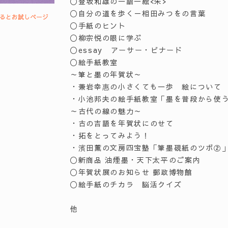
〇登坂和雄の一語一絵<朱>
〇自分の道を歩く－相田みつをの言葉
するとお試しページ
〇手紙のヒント
〇柳宗悦の眼に学ぶ
〇essay アーサー・ビナード
〇絵手紙教室
～筆と墨の年賀状～
・兼岩幸惠の小さくても一歩 絵について
・小池邦夫の絵手紙教室「墨を普段から使
～古代の線の魅力～
・古の吉語を年賀状にのせて
・拓をとってみよう！
・濱田薫の文房四宝塾「筆墨硯紙のツボ②
〇新商品 油煙墨・天下太平のご案内
〇年賀状展のお知らせ 郵政博物館
〇絵手紙のチカラ 脳活クイズ
他