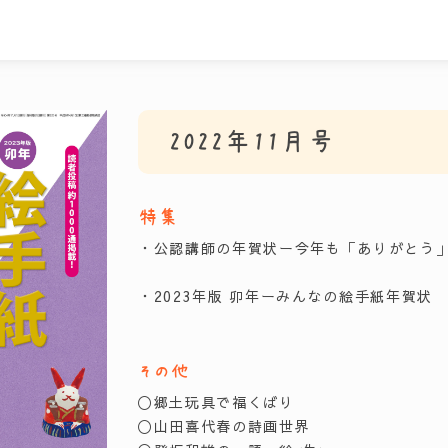
2022年11月号
特集
・公認講師の年賀状ー今年も「ありがとう
・2023年版 卯年ーみんなの絵手紙年賀状
その他
〇郷土玩具で福くばり
〇山田喜代春の詩画世界