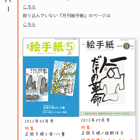
こちら
絞り込んでいない『月刊絵手紙』のページは
こちら
2015年09月号
2022年05月号
特集
特集
正岡子規／佐野洋子
正岡子規と母・八重