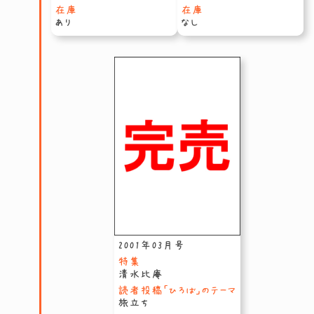
在庫
在庫
あり
なし
2001年03月号
特集
清水比庵
読者投稿「ひろば」のテーマ
旅立ち