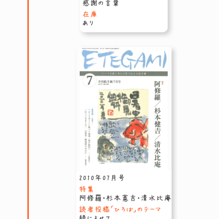
感謝の言葉
在庫
あり
2010年07月号
特集
阿修羅・杉本憲吉・清水比庵
読者投稿「ひろば」のテーマ
緑によせて