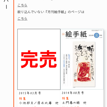
こちら
絞り込んでいない『月刊絵手紙』のページは
こちら
2014年08月号
2015年03月号
特集
特集
土門拳の眼 他
小池邦夫／清水比庵 他